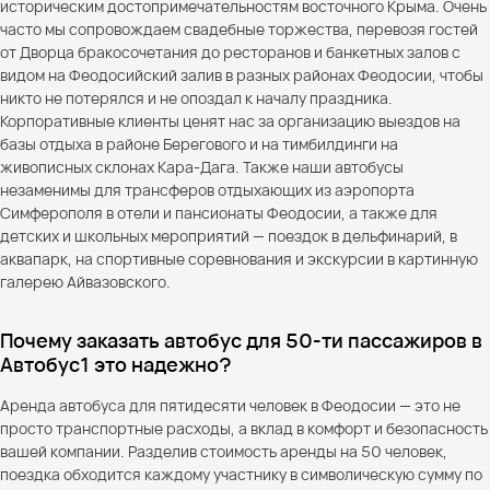
историческим достопримечательностям восточного Крыма. Очень
часто мы сопровождаем свадебные торжества, перевозя гостей
от Дворца бракосочетания до ресторанов и банкетных залов с
видом на Феодосийский залив в разных районах Феодосии, чтобы
никто не потерялся и не опоздал к началу праздника.
Корпоративные клиенты ценят нас за организацию выездов на
базы отдыха в районе Берегового и на тимбилдинги на
живописных склонах Кара-Дага. Также наши автобусы
незаменимы для трансферов отдыхающих из аэропорта
Симферополя в отели и пансионаты Феодосии, а также для
детских и школьных мероприятий — поездок в дельфинарий, в
аквапарк, на спортивные соревнования и экскурсии в картинную
галерею Айвазовского.
Почему заказать автобус для 50-ти пассажиров в
Автобус1 это надежно?
Аренда автобуса для пятидесяти человек в Феодосии — это не
просто транспортные расходы, а вклад в комфорт и безопасность
вашей компании. Разделив стоимость аренды на 50 человек,
поездка обходится каждому участнику в символическую сумму по