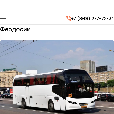
Главная
Автопарк
Автобусы
N116 Cityliner
+7 (869) 277-72-31
Заказать N116 Cityliner с водителем в
Феодосии