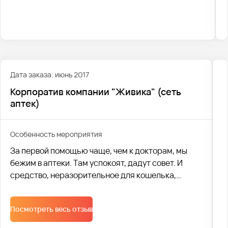
продуктовых фирм.
Дата заказа: июнь 2017
Корпоратив компании "Живика" (сеть
аптек)
Особенность мероприятия
За первой помощью чаще, чем к докторам, мы
бежим в аптеки. Там успокоят, дадут совет. И
средство, неразорительное для кошелька,
посоветуют. Уже 20 лет этим занимается
крупнейшая региональная аптечная сеть
Посмотреть весь отзыв
«Живика». А это, согласитесь, срок!