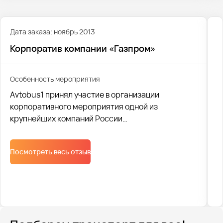
Дата заказа: ноябрь 2013
Корпоратив компании «Газпром»
Особенность мероприятия
Avtobus1 принял участие в организации
корпоративного мероприятия одной из
крупнейших компаний России
"ГазпромТрансгаз". Более 600 человек в
комфортабельных автобусах и в праздничном
Посмотреть весь отзыв
настроении были доставлены на торжество.