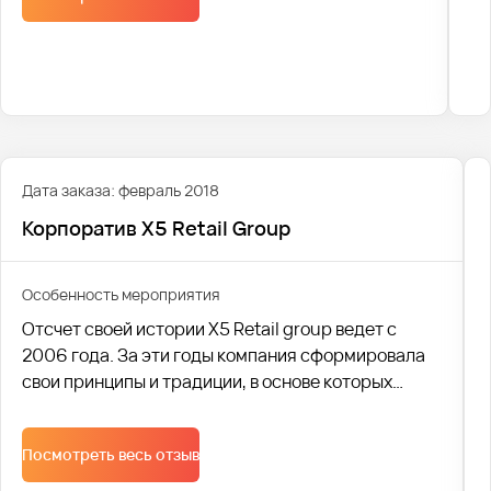
Дата заказа: февраль 2018
Корпоратив X5 Retail Group
Особенность мероприятия
Отсчет своей истории X5 Retail group ведет с
2006 года. За эти годы компания сформировала
свои принципы и традиции, в основе которых
лежит качество продаваемых товаров и
удовлетворение потребностей всех слоев
Посмотреть весь отзыв
населения. В настоящее время X5 Retail group
является одной из крупнейших российских