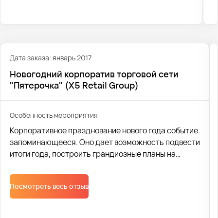
Дата заказа: январь 2017
Новогодний корпоратив торговой сети
"Пятерочка" (X5 Retail Group)
Особенность мероприятия
Корпоративное празднование нового года событие
запоминающееся. Оно дает возможность подвести
итоги года, построить грандиозные планы на
предстоящий год, да и просто сплотить коллектив.
Поэтому профессиональная транспортная
Посмотреть весь отзыв
логистика, один из основных элементов удачного
праздника. Компания Автобус1 помогла
организовать доставку персонала на Новогодний