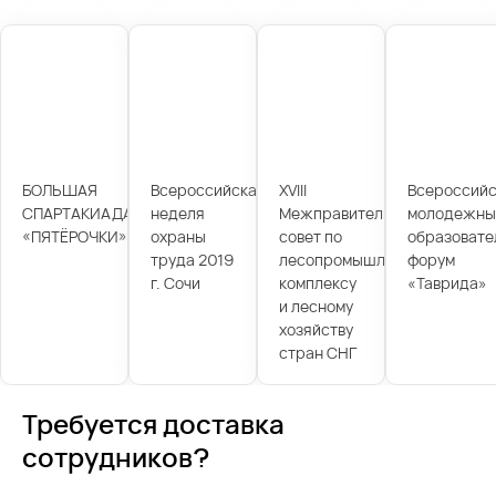
БОЛЬШАЯ
Всероссийская
XVIII
Всероссийс
СПАРТАКИАДА
неделя
Межправительственный
молодежны
«ПЯТЁРОЧКИ»
охраны
совет по
образовате
труда 2019
лесопромышленному
форум
г. Сочи
комплексу
«Таврида»
и лесному
хозяйству
стран СНГ
Требуется доставка
сотрудников?