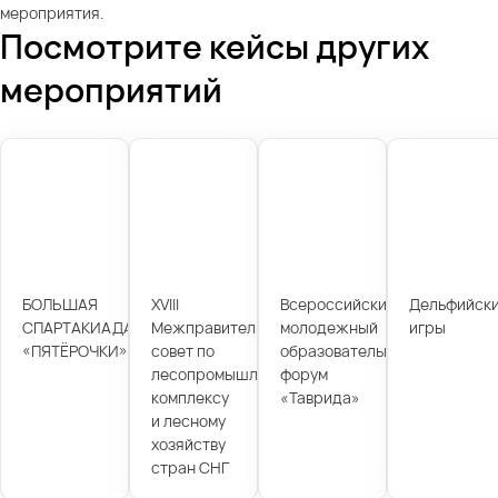
мероприятия.
Посмотрите кейсы других
мероприятий
БОЛЬШАЯ
XVIII
Всероссийский
Дельфийск
СПАРТАКИАДА
Межправительственный
молодежный
игры
«ПЯТЁРОЧКИ»
совет по
образовательный
лесопромышленному
форум
комплексу
«Таврида»
и лесному
хозяйству
стран СНГ