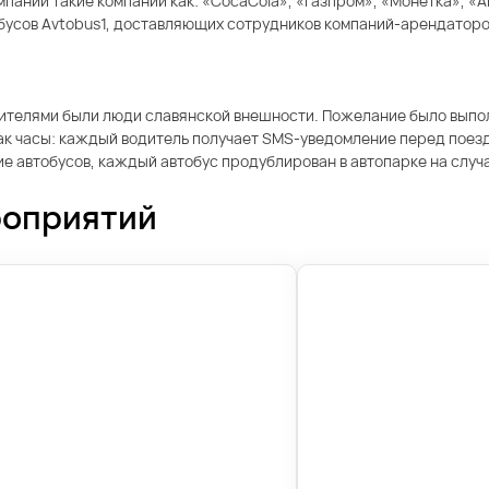
нии такие компании как: «CocaCola», «Газпром», «Монетка», «Aris
обусов Avtobus1, доставляющих сотрудников компаний-арендаторо
одителями были люди славянской внешности. Пожелание было вып
как часы: каждый водитель получает SMS-уведомление перед поез
 автобусов, каждый автобус продублирован в автопарке на случай
роприятий