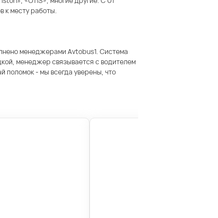
ton», «OTIS», многие другие. С 01
в к месту работы.
олнено менеджерами Avtobus1. Система
дкой, менеджер связывается с водителем
 поломок - мы всегда уверены, что