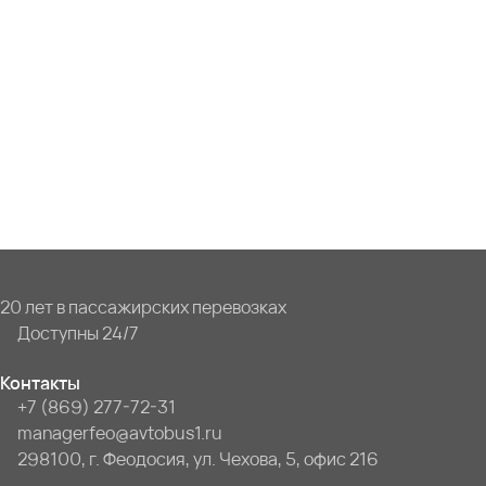
20 лет в пассажирских перевозках
Доступны 24/7
Контакты
+7 (869) 277-72-31
managerfeo@avtobus1.ru
298100, г. Феодосия, ул. Чехова, 5, офис 216