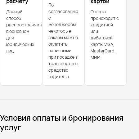
расчёту
картой
По
согласованию
Данный
Оплата
с
способ
происходит с
менеджером
распространяется
кредитной
некоторые
в основном
или
заказы можно
для
дебетовой
оплатить
юридических
карты VISA,
наличными
лиц.
MasterCard,
при посадке в
МИР.
транспортное
средство
водителю.
Условия оплаты и бронирования
услуг