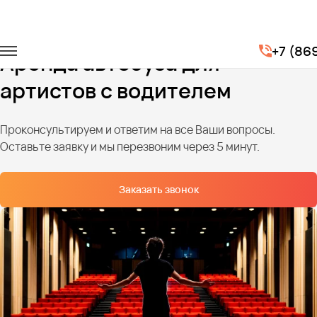
Главная
Услуги
Перевозка артистов
+7 (86
Аренда автобуса для
артистов с водителем
Проконсультируем и ответим на все Ваши вопросы.
Оставьте заявку и мы перезвоним через 5 минут.
Заказать звонок