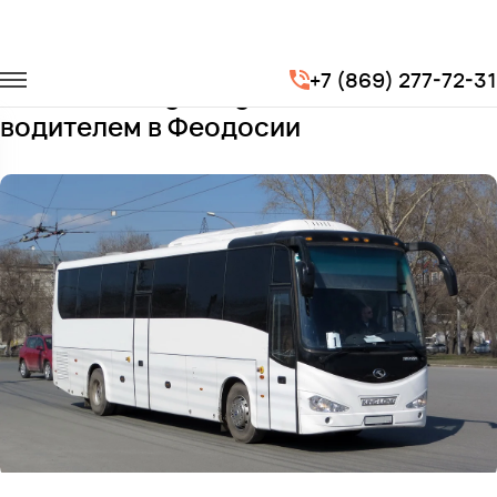
Главная
Автопарк
Автобусы
King Long XMQ6127
+7 (869) 277-72-31
Заказать King Long XMQ6127 с
водителем в Феодосии